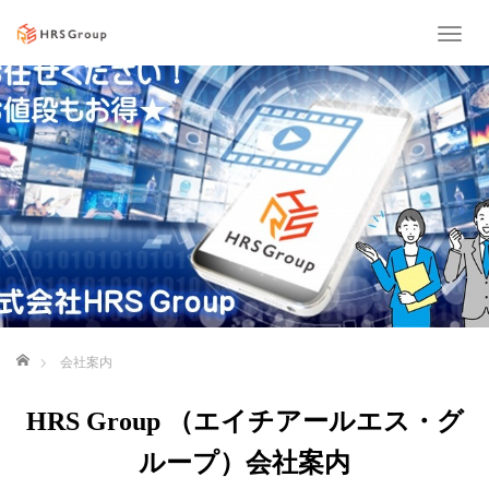
T
o
g
g
l
e
n
a
v
i
g
a
t
i
ホーム
会社案内
o
n
HRS Group （エイチアールエス・グ
ループ）会社案内