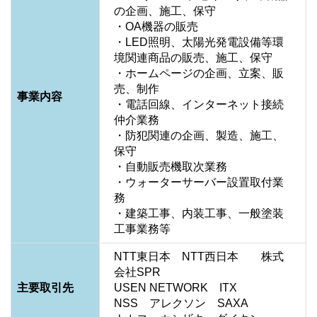
の企画、施工、保守

・OA機器の販売

・LED照明、太陽光発電設備等環
境関連商品の販売、施工、保守

・ホームページの企画、立案、販
売、制作

事業内容
・電話回線、インターネット接続
仲介業務

・防犯関連の企画、製造、施工、
保守

・自動販売機取次業務

・ウォーターサーバー設置取付業
務

・建築工事、内装工事、一般塗装
工事業務等
NTT東日本　NTT西日本　　株式
会社SPR

主要取引先
USEN NETWORK　ITX

NSS　アレクソン　SAXA
